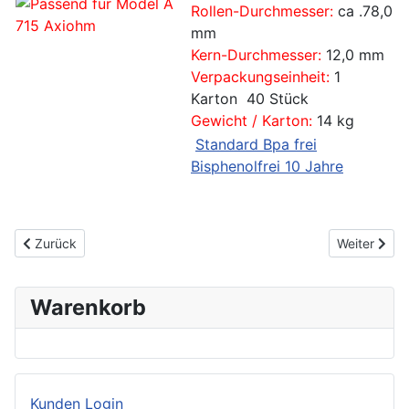
Rollen-Durchmesser:
ca .78,0
mm
Kern-Durchmesser:
12,0 mm
Verpackungseinheit:
1
Karton
40 Stück
Gewicht / Karton:
14 kg
Standard
Bpa frei
Bisphenolfrei 10 Jahre
Vorheriger Beitrag: Quorion QTouch PCZ Thermorollen
Nächster Be
Zurück
Weiter
Warenkorb
Kunden Login